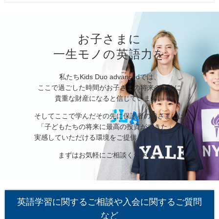
お子さまに
一生モノの英語力を
私たちKids Duo advancedでは、
ここで過ごした時間がお子さまの将来のために
貴重な財産になると信じています。
そしてここで学んだその先に保護者の皆さまには
「子どもたちの将来に最高の投資ができた」と
実感していただける環境をご提供していきます。
まずはお気軽にご相談ください。
英語学習に関するご相談や入会に関するご質問
など