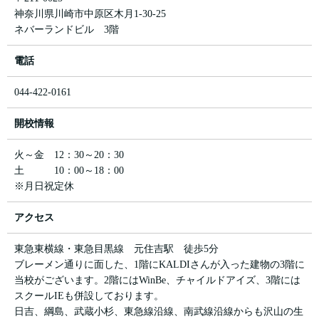
神奈川県川崎市中原区木月1-30-25
ネバーランドビル 3階
電話
044-422-0161
開校情報
火～金 12：30～20：30
土 10：00～18：00
※月日祝定休
アクセス
東急東横線・東急目黒線 元住吉駅 徒歩5分
ブレーメン通りに面した、1階にKALDIさんが入った建物の3階に
当校がございます。2階にはWinBe、チャイルドアイズ、3階には
スクールIEも併設しております。
日吉、綱島、武蔵小杉、東急線沿線、南武線沿線からも沢山の生