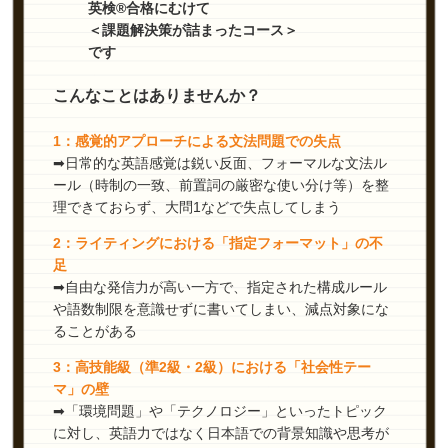
英検®合格にむけて
＜課題解決策が詰まったコース＞
です
こんなことはありませんか？
1：感覚的アプローチによる文法問題での失点
➡日常的な英語感覚は鋭い反面、フォーマルな文法ル
ール（時制の一致、前置詞の厳密な使い分け等）を整
理できておらず、大問1などで失点してしまう
2：ライティングにおける「指定フォーマット」の不
足
➡自由な発信力が高い一方で、指定された構成ルール
や語数制限を意識せずに書いてしまい、減点対象にな
ることがある
3：高技能級（準2級・2級）における「社会性テー
マ」の壁
➡「環境問題」や「テクノロジー」といったトピック
に対し、英語力ではなく日本語での背景知識や思考が