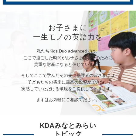
お子さまに
一生モノの英語力を
私たちKids Duo advancedでは、
ここで過ごした時間がお子さまの将来のために
貴重な財産になると信じています。
そしてここで学んだその先に保護者の皆さまには
「子どもたちの将来に最高の投資ができた」と
実感していただける環境をご提供していきます。
まずはお気軽にご相談ください。
KDAみなとみらい
トピック