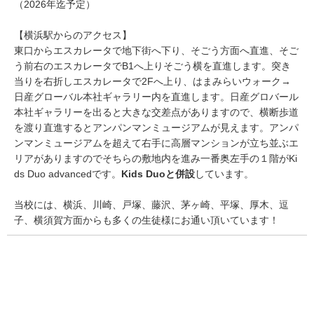
（2026年迄予定）
【横浜駅からのアクセス】
東口からエスカレータで地下街へ下り、そごう方面へ直進、そご
う前右のエスカレータでB1へ上りそごう横を直進します。突き
当りを右折しエスカレータで2Fへ上り、はまみらいウォーク→
日産グローバル本社ギャラリー内を直進します。日産グロバール
本社ギャラリーを出ると大きな交差点がありますので、横断歩道
を渡り直進するとアンパンマンミュージアムが見えます。アンパ
ンマンミュージアムを超えて右手に高層マンションが立ち並ぶエ
リアがありますのでそちらの敷地内を進み一番奥左手の１階がKi
ds Duo advancedです。
Kids Duoと併設
しています。
当校には、横浜、川崎、戸塚、藤沢、茅ヶ崎、平塚、厚木、逗
子、横須賀方面からも多くの生徒様にお通い頂いています！