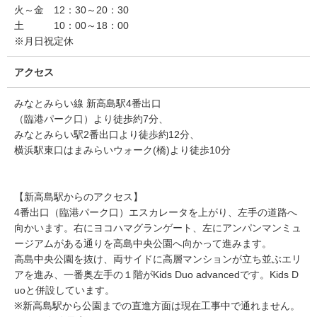
火～金 12：30～20：30
土 10：00～18：00
※月日祝定休
アクセス
みなとみらい線 新高島駅4番出口
（臨港パーク口）より徒歩約7分、
みなとみらい駅2番出口より徒歩約12分、
横浜駅東口はまみらいウォーク(橋)より徒歩10分
【新高島駅からのアクセス】
4番出口（臨港パーク口）エスカレータを上がり、左手の道路へ
向かいます。右にヨコハマグランゲート、左にアンパンマンミュ
ージアムがある通りを高島中央公園へ向かって進みます。
高島中央公園を抜け、両サイドに高層マンションが立ち並ぶエリ
アを進み、一番奥左手の１階がKids Duo advancedです。Kids D
uoと併設しています。
※新高島駅から公園までの直進方面は現在工事中で通れません。