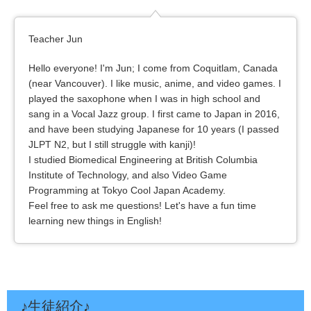
Teacher Jun
Hello everyone! I'm Jun; I come from Coquitlam, Canada
(near Vancouver). I like music, anime, and video games. I
played the saxophone when I was in high school and
sang in a Vocal Jazz group. I first came to Japan in 2016,
and have been studying Japanese for 10 years (I passed
JLPT N2, but I still struggle with kanji)!
I studied Biomedical Engineering at British Columbia
Institute of Technology, and also Video Game
Programming at Tokyo Cool Japan Academy.
Feel free to ask me questions! Let's have a fun time
learning new things in English!
♪生徒紹介♪