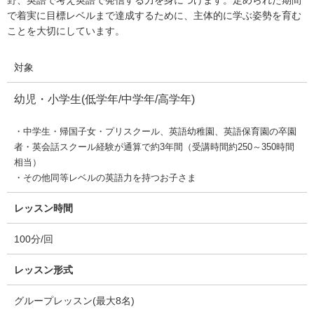
野、英語で考え英語で発信する力を身につけます。定められた期間
で着実に目標レベルまで達成するために、主体的に学ぶ姿勢を育む
ことを大切にしています。
対象
幼児・小学生(低学年/中学年/高学年)
・中学生・帰国子女・プリスクール、英語幼稚園、英語保育園の卒園
者・英会話スクール経験が通算で約3年間（受講時間約250～350時間
相当）
・その他同等レベルの英語力を持つお子さま
レッスン時間
100分/回
レッスン形式
グループレッスン(最大8名)