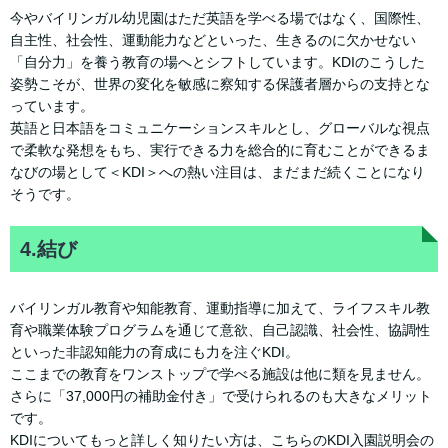
今やバイリンガル幼児園はただ英語を学べる場ではなく、国際性、
自主性、社会性、運動能力などといった、生きるのに欠かせない
「自分力」を養う教育の場へとシフトしています。KDIのこうした
姿勢こそが、世界の変化を敏感に察知する保護者層からの支持とな
っています。
英語と日本語をコミュニケーションスキルとし、グローバルな視点
で柔軟な発想をもち、実行できる力を総合的に育むことができるま
なびの場として＜KDI＞への熱い注目は、まだまだ続くことになり
そうです。
4.結び
バイリンガル教育や知能教育、運動指導に加えて、ライフスキル教
育や職業体験プログラムを通じて意欲、自己認識、社会性、協調性
といった非認知能力の育成にも力を注ぐKDI。
ここまでの教育をワンストップで学べる施設は他に類を見ません。
さらに「37,000円の補助金付き」で受けられるのも大きなメリット
です。
KDIについてもっと詳しく知りたい方は、こちらのKDI入園説明会の