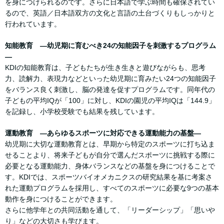
を身につけられるのです。さらに日本語で学ぶ時間も確保されてい
るので、英語／日本語双方の文化と言語の土台づくりもしっかりと
行われています。
知能教育 ―幼児期に育むべき24の知能因子を刺激するプログラム
―
KDIの知能教育は、子どもたちが生き生きと遊びながらも、思考
力、読解力、表現力などといった幼児期に育みたい24つの知能因子
をバランス良く刺激し、脳の発達を促すプログラムです。同年代の
子どもの平均IQが「100」に対し、KDIの園児の平均IQは「144.9」
を記録し、小学校受験でも結果を残しています。
運動教育 ―あらゆるスポーツに対応できる運動能力の基盤―
幼児期に大切な運動教育とは、早期から特定のスポーツに打ち込ま
せることより、将来子どもが自分で選んだスポーツに挑戦する際に
必要となる運動能力、身体バランスなどの基盤を身につけることで
す。KDIでは、スポーツバイオメカニクスの研究結果を基に考案さ
れた運動プログラムを採用し、すべてのスポーツに必要な9つの基本
動作を身につけることができます。
さらに他学年との共同活動を通して、「リーダーシップ」「思いや
り」などの大切さも学びます。