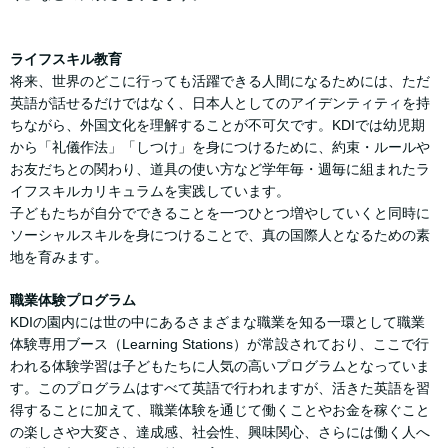
ライフスキル教育
将来、世界のどこに行っても活躍できる人間になるためには、ただ
英語が話せるだけではなく、日本人としてのアイデンティティを持
ちながら、外国文化を理解することが不可欠です。KDIでは幼児期
から「礼儀作法」「しつけ」を身につけるために、約束・ルールや
お友だちとの関わり、道具の使い方など学年毎・週毎に組まれたラ
イフスキルカリキュラムを実践しています。
子どもたちが自分でできることを一つひとつ増やしていくと同時に
ソーシャルスキルを身につけることで、真の国際人となるための素
地を育みます。
職業体験プログラム
KDIの園内には世の中にあるさまざまな職業を知る一環として職業
体験専用ブース（Learning Stations）が常設されており、ここで行
われる体験学習は子どもたちに人気の高いプログラムとなっていま
す。このプログラムはすべて英語で行われますが、活きた英語を習
得することに加えて、職業体験を通じて働くことやお金を稼ぐこと
の楽しさや大変さ、達成感、社会性、興味関心、さらには働く人へ