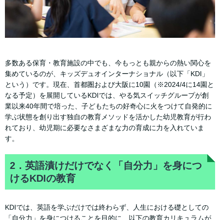
多数ある保育・教育施設の中でも、今もっとも親からの熱い関心を
集めているのが、キッズデュオインターナショナル（以下「KDI」
という）です。現在、首都圏および大阪に10園（※2024/4に14園と
なる予定）を展開しているKDIでは、やる気スイッチグループが創
業以来40年間で培った、子どもたちの好奇心に火をつけて自発的に
学ぶ状態を創り出す独自の教育メソッドを活かした幼児教育が行わ
れており、幼児期に必要なさまざまな力の育成に力を入れていま
す。
2．英語漬けだけでなく「自分力」を身につ
けるKDIの教育
KDIでは、英語を学ぶだけでは終わらず、人生における礎としての
「自分力」を身につけることを目的に、以下の教育カリキュラムが